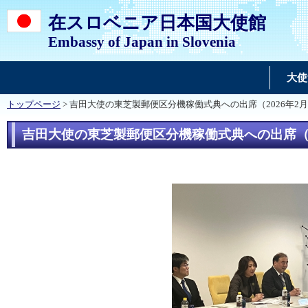
在スロベニア日本国大使館
Embassy of Japan in Slovenia
大使
トップページ
> 吉田大使の東芝製郵便区分機稼働式典への出席（2026年2月
吉田大使の東芝製郵便区分機稼働式典への出席（20