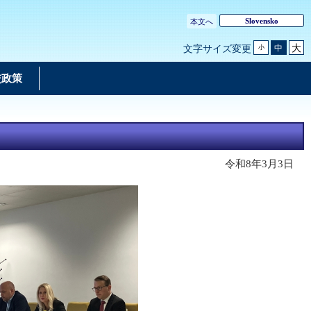
Slovensko
本文へ
大
中
文字サイズ変更
小
交政策
令和8年3月3日