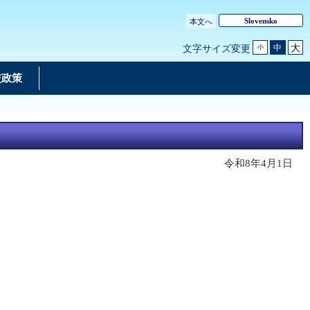
Slovensko
本文へ
大
中
文字サイズ変更
小
交政策
令和8年4月1日