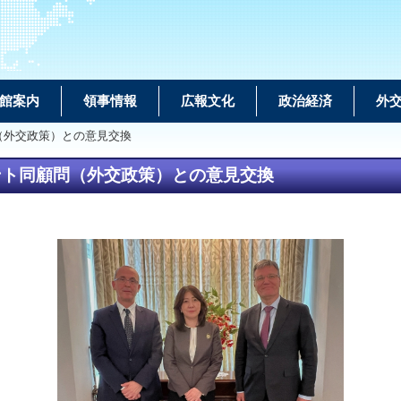
館案内
領事情報
広報文化
政治経済
外
（外交政策）との意見交換
ント同顧問（外交政策）との意見交換